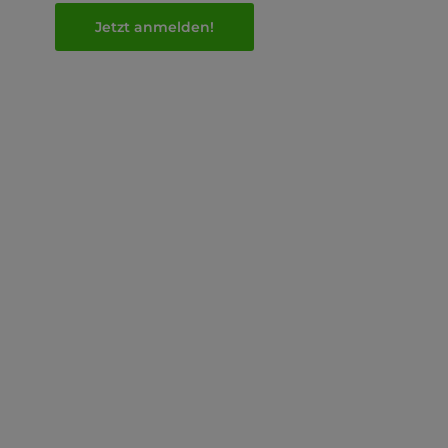
Jetzt anmelden!
Menü
Info
AKJS
Impress
Material
Datensch