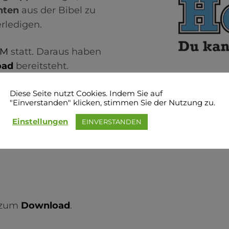
hten
aus der Bibel zu
rledigen.
OM
statt. Daraus haben
oad
bereitsteht.
„HiStory Heroes“:
Diese Seite nutzt Cookies. Indem Sie auf
"Einverstanden" klicken, stimmen Sie der Nutzung zu.
Einstellungen
EINVERSTANDEN
 zum
Download
.