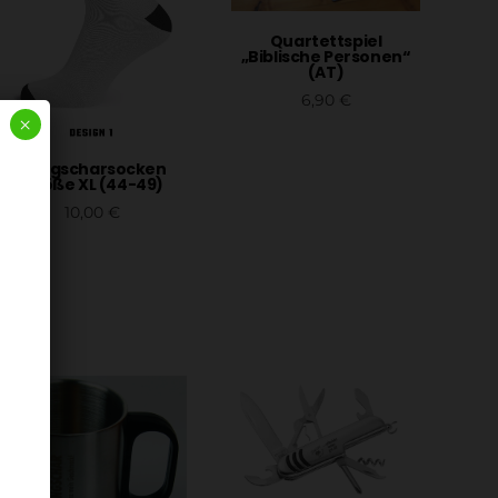
Quartettspiel
„Biblische Personen“
(AT)
6,90
€
×
In den Warenkorb
Jungscharsocken
Größe XL (44-49)
10,00
€
In den Warenkorb