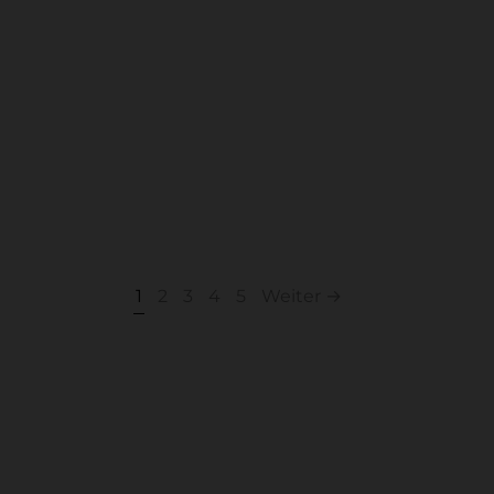
um
utzerklärung
p
sbelehrung
1
2
3
4
5
Weiter →