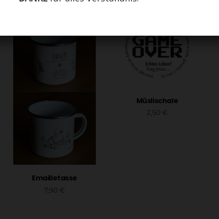
Müslischale
2,50
€
In den Warenkorb
Emailletasse
7,90
€
Weiterlesen