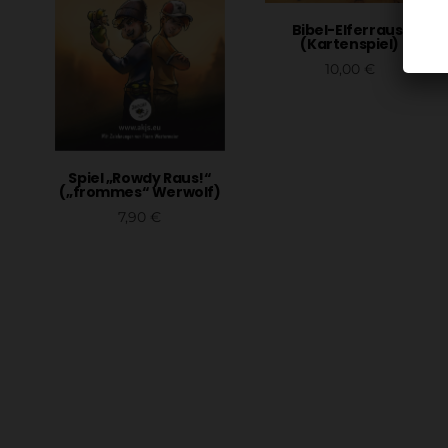
Bibel-Elferraus!
(Kartenspiel)
10,00
€
In den Warenkorb
Spiel „Rowdy Raus!“
(„frommes“ Werwolf)
7,90
€
In den Warenkorb