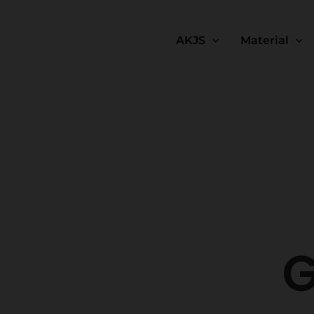
AKJS
Material
G