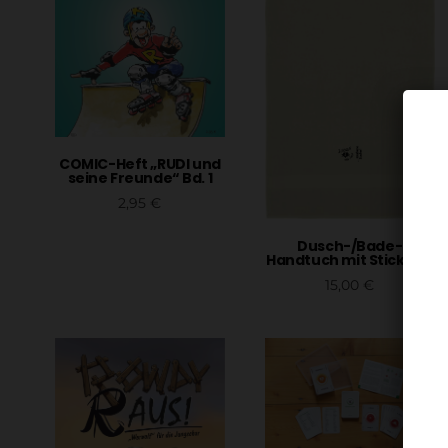
COMIC-Heft „RUDI und
seine Freunde“ Bd. 1
2,95
€
In den Warenkorb
Dusch-/Bade-
Handtuch mit Stickung
15,00
€
In den Warenkorb