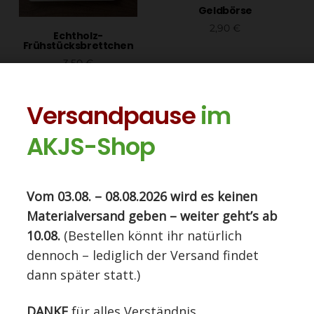
Geldbörse
2,90
€
Echtholz-
Frühstücksbrettchen
In den Warenkorb
3,50
€
In den Warenkorb
Versandpause
im
AKJS-Shop
Diese Seite nutzt Cookies. Indem Sie auf
Vom 03.08. – 08.08.2026 wird es keinen
"Einverstanden" klicken, stimmen Sie der Nutzung zu.
Materialversand geben – weiter geht’s ab
Einstellungen
EINVERSTANDEN
10.08.
(Bestellen könnt ihr natürlich
OUT OF STOCK
dennoch – lediglich der Versand findet
dann später statt.)
DANKE
für alles Verständnis.