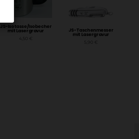
JS-Isotasse/Isobecher
JS-Taschenmesser
mit Lasergravur
mit Lasergravur
4,50
€
5,90
€
In den Warenkorb
In den Warenkorb