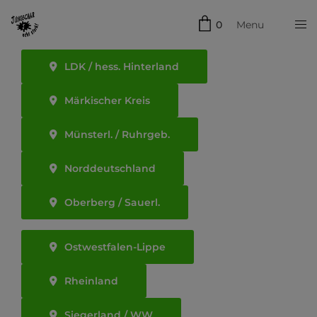
0
Menu
Schließen
LDK / hess. Hinterland
Märkischer Kreis
Münsterl. / Ruhrgeb.
Norddeutschland
Oberberg / Sauerl.
Ostwestfalen-Lippe
Rheinland
Siegerland / WW