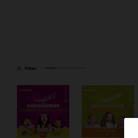
Filter
START
/
SINGEN & MUSIK