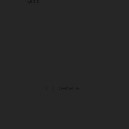
14,90
€
In den Warenkorb
um
utzerklärung
1
2
Weiter →
p
sbelehrung