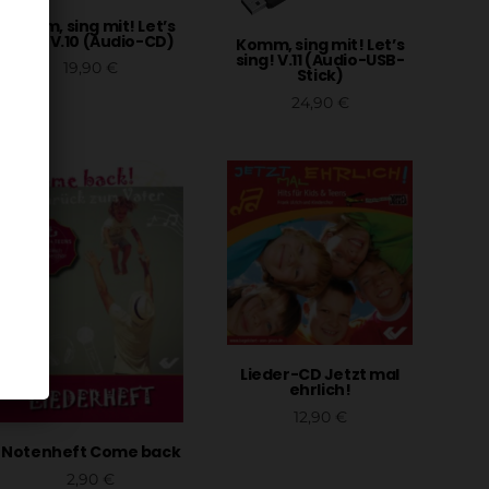
Komm, sing mit! Let’s
sing! V.10 (Audio-CD)
Komm, sing mit! Let’s
sing! V.11 (Audio-USB-
19,90
€
Stick)
In den Warenkorb
24,90
€
In den Warenkorb
Lieder-CD Jetzt mal
ehrlich!
12,90
€
In den Warenkorb
Notenheft Come back
2,90
€