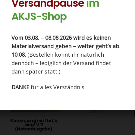
Versandpause
im
CD Ohrwürmer 4
CD Ohrwürmer 3
9,90
€
AKJS-Shop
9,90
€
In den Warenkorb
In den Warenkorb
Diese Seite nutzt Cookies. Indem Sie auf
Vom 03.08. – 08.08.2026 wird es keinen
"Einverstanden" klicken, stimmen Sie der Nutzung zu.
Materialversand geben – weiter geht’s ab
Einstellungen
EINVERSTANDEN
10.08.
(Bestellen könnt ihr natürlich
dennoch – lediglich der Versand findet
dann später statt.)
DANKE
für alles Verständnis.
Lieder-CD Come back!
9,90
€
In den Warenkorb
Komm, sing mit! Let’s
sing! V.11
(Notenausgabe)