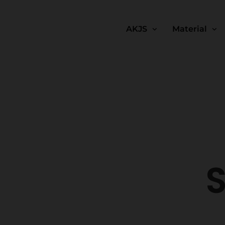
AKJS
Material
S