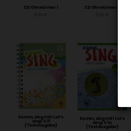
CD Ohrwürmer 1
CD Ohrwürmer 2
9,90
€
9,90
€
In den Warenkorb
In den Warenkorb
Komm, sing mit! Let’s
Komm, sing mit! Let’s
sing! V.11
sing! V.1o
(Textausgabe)
(Textausgabe)