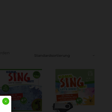
erden
×