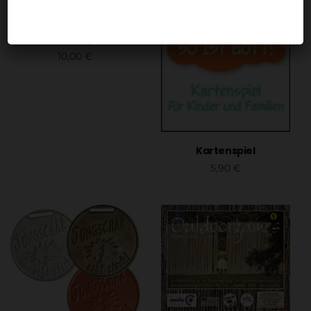
Bibel-Elferraus!
(Kartenspiel)
10,00
€
In den Warenkorb
Kartenspiel
5,90
€
In den Warenkorb