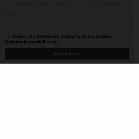
aktuellen Neuigkeiten, Angebote und Veranstaltungen.
Email
Indem Du fortfährst, akzeptierst Du unsere
Datenschutzerklärung.
© 2025 AKJS