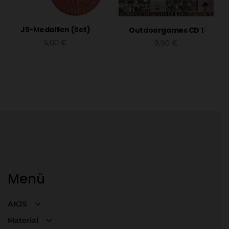
JS-Medaillen (Set)
Outdoorgames CD 1
5,00
€
9,90
€
In den Warenkorb
In den Warenkorb
Menü
AKJS
Material