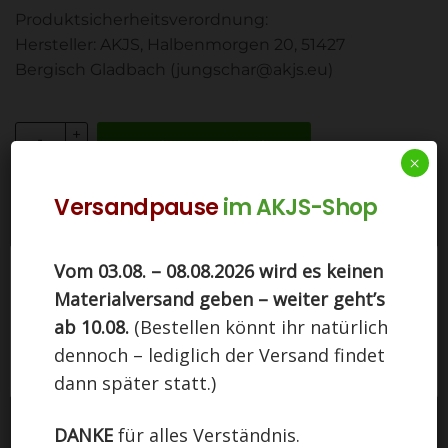
Produktsicherheitsverordnung:
Hersteller: AKJS, Halbenmorgen 20, 51427
Bergisch Gladbach (jungschar@akjs.eu)
In den Warenkorb
×
Versandpause
im AKJS-Shop
Artikelnummer:
102_Spiele
Kategorie:
Spiele
Vom 03.08. – 08.08.2026 wird es keinen
Ähnliche Produkte
Diese Seite nutzt Cookies. Indem Sie auf
Materialversand geben – weiter geht’s
"Einverstanden" klicken, stimmen Sie der Nutzung
zu.
ab 10.08.
(Bestellen könnt ihr natürlich
dennoch – lediglich der Versand findet
Einstellungen
EINVERSTANDEN
dann später statt.)
DANKE
für alles Verständnis.