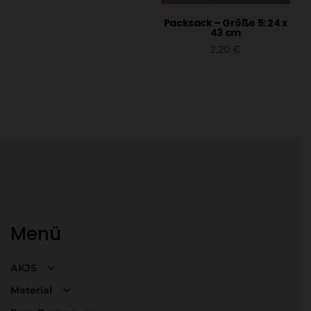
Packsack – Größe 5: 24 x
43 cm
2,20
€
In den Warenkorb
Menü
AKJS
Material