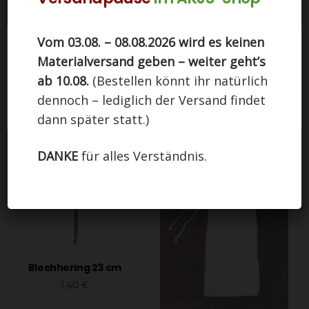
Vom 03.08. – 08.08.2026 wird es keinen
Diese Seite nutzt Cookies. Indem Sie auf
Materialversand geben – weiter geht’s
"Einverstanden" klicken, stimmen Sie der Nutzung
zu.
ab 10.08.
(Bestellen könnt ihr natürlich
Packsack – Größe 4: 27 x
Packsack – Größe 8: 30 x
dennoch – lediglich der Versand findet
Einstellungen
38 cm
60 cm
EINVERSTANDEN
2,10
€
2,50
€
dann später statt.)
In den Warenkorb
In den Warenkorb
DANKE
für alles Verständnis.
Blechhering 23 cm
1,40
€
In den Warenkorb