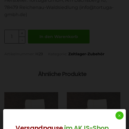
Hersteller: Tortuga GmbH, Am Dachsberg 10,
78479 Reichenau-Waldsiedlung (info@tortuga-
gmbh.de)
In den Warenkorb
Artikelnummer:
H29
Kategorie:
Zeltlager-Zubehör
Ähnliche Produkte
×
Versandpause
im AKJS-Shop