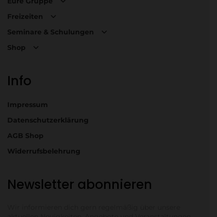
Eure Gruppe
Freizeiten
Seminare & Schulungen
Shop
Info
Impressum
Datenschutzerklärung
AGB Shop
Widerrufsbelehrung
Newsletter abonnieren
Wir informieren dich gern regelmäßig über unsere
aktuellen Neuigkeiten, Angebote und Veranstaltungen.