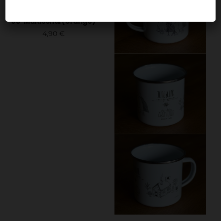
JS-Multischal (orange)
4,90
€
In den Warenkorb