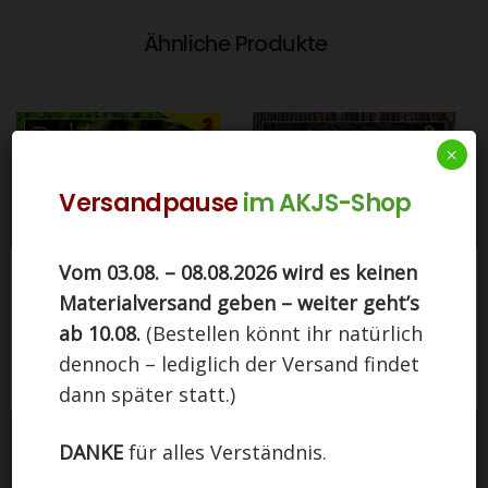
Ähnliche Produkte
×
Versandpause
im AKJS-Shop
Vom 03.08. – 08.08.2026 wird es keinen
Diese Seite nutzt Cookies. Indem Sie auf
Materialversand geben – weiter geht’s
"Einverstanden" klicken, stimmen Sie der Nutzung
zu.
ab 10.08.
(Bestellen könnt ihr natürlich
Outdoorgames CD 2
Outdoorgames CD 1
dennoch – lediglich der Versand findet
Einstellungen
EINVERSTANDEN
9,90
€
9,90
€
dann später statt.)
In den Warenkorb
In den Warenkorb
DANKE
für alles Verständnis.
OUT OF STOCK