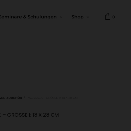
Seminare & Schulungen
Shop
0
GER-ZUBEHÖR
/
PACKSACK – GRÖSSE 1: 18 X 28 CM
 GRÖSSE 1: 18 X 28 CM