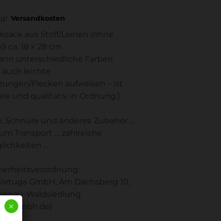
zgl.
Versandkosten
cksack aus Stoff/Leinen (ohne
ß ca. 18 x 28 cm
kann unterschiedliche Farben
. auch leichte
ungen/Flecken aufweisen – ist
re und qualitativ in Ordnung.)
e, Schnüre und anderes Zubehör …
 zum Transport … zahlreiche
lichkeiten …
herheitsverordnung:
: Tortuga GmbH, Am Dachsberg 10,
henau-Waldsiedlung
×
uga-gmbh.de)