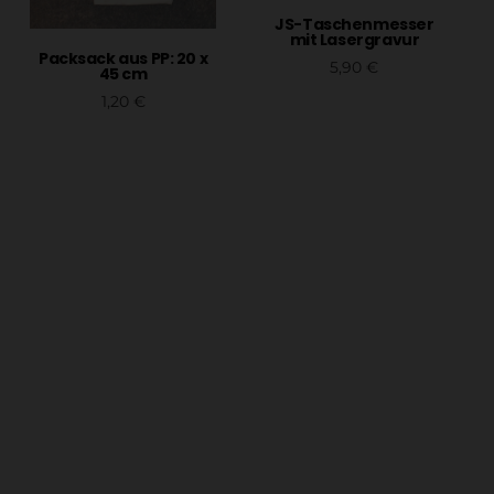
JS-Taschenmesser
mit Lasergravur
Packsack aus PP: 20 x
5,90
€
45 cm
In den Warenkorb
1,20
€
In den Warenkorb
um
utzerklärung
p
sbelehrung