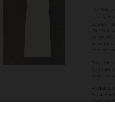
inkl. MwSt.
z
stabiler Pa
Schnur); Ma
(Der Stoff 
haben, evtl
Verschmutz
aber Neuwa
Für Hering
für Spiele,
Einsatzmög
Produktsic
Hersteller
78479 Reic
(info@tort