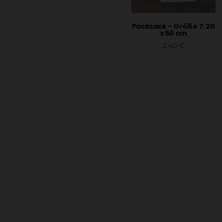
In den Warenkorb
Packsack – Größe 7: 20
x 50 cm
2,40
€
In den Warenkorb
Menü
Info
AKJS
Impress
Material
Datensch
Eure Gruppe
AGB Sho
Freizeiten
Widerruf
Seminare & Schulungen