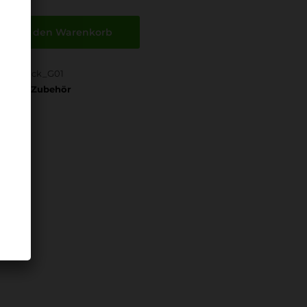
In den Warenkorb
er:
P-Sack_G01
ltlager-Zubehör