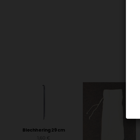
Blechhering 29 cm
1,60
€