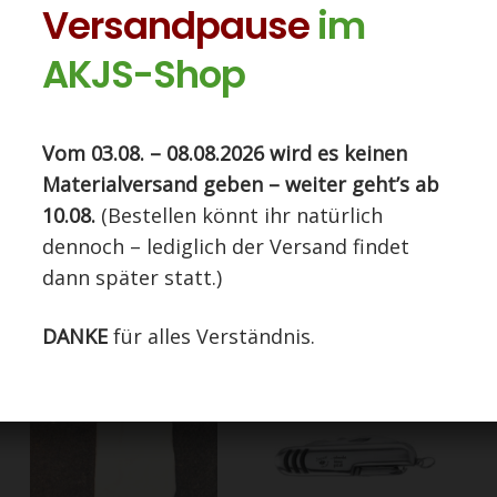
Versandpause
im
AKJS-Shop
Artikelnumm
Kategorie:
Ze
Diese Seite nutzt Cookies. Indem Sie auf
Vom 03.08. – 08.08.2026 wird es keinen
"Einverstanden" klicken, stimmen Sie der Nutzung zu.
Materialversand geben – weiter geht’s ab
Einstellungen
EINVERSTANDEN
10.08.
(Bestellen könnt ihr natürlich
Ähnliche Produkte
dennoch – lediglich der Versand findet
dann später statt.)
DANKE
für alles Verständnis.