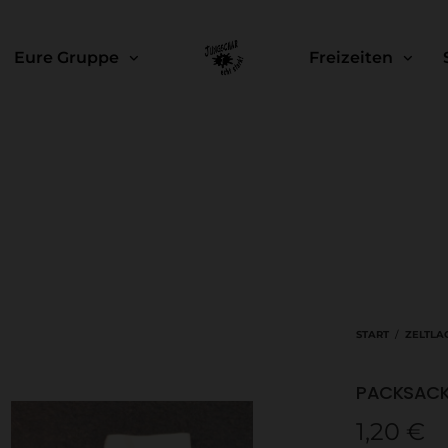
Eure Gruppe
Freizeiten
START
/
ZELTLA
PACKSACK –
1,20
€