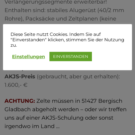
Verlängerungssegmente erweiterbar!
Enthalten sind: stabiles Alugerüst (40/2 mm
Rohre), Packsäcke und Zeltplanen (keine
Heringe).
Diese Seite nutzt Cookies. Indem Sie auf
Das Material ist gebraucht aber in gutem
"Einverstanden" klicken, stimmen Sie der Nutzung
Zustand. Flecken und andere
zu.
Gebrauchsspuren sind normal.
Einstellungen
EINVERSTANDEN
Listenpreis
des Herstellers: ca. 3.500,- €
AKJS-Preis
(gebraucht, aber gut erhalten):
1.600,- €
ACHTUNG:
Zelte müssen in 51427 Bergisch
Gladbach abgeholt werden – oder wir treffen
uns auf einer AKJS-Schulung oder sonst
irgendwo im Land …