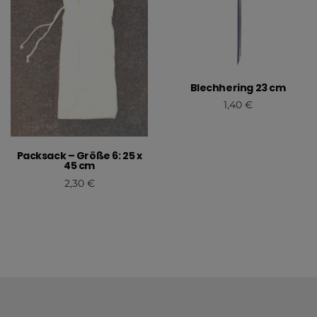
Blechhering 23 cm
1,40
€
In den Warenkorb
Packsack – Größe 6: 25 x
45 cm
2,30
€
In den Warenkorb