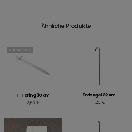
Ähnliche Produkte
OUT OF STOCK
Erdnagel 22 cm
T-Hering 30 cm
1,20
€
2,50
€
In den Warenkorb
Weiterlesen