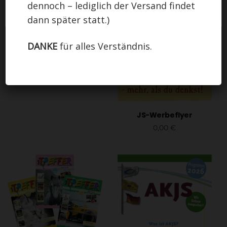
dennoch – lediglich der Versand findet
Einstellungen
EINVERSTANDEN
dann später statt.)
DANKE
für alles Verständnis.
JS-Werbeflyer
0,00
€
In den Warenkorb