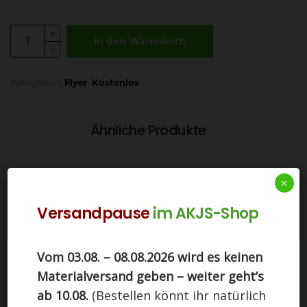
In den Warenkorb
Kategorien:
Flyer
,
Kostenlos
Ähnliche Produkte
×
Versandpause
im AKJS-Shop
Vom 03.08. – 08.08.2026 wird es keinen
Freizeitflyer für
Diese Seite nutzt Cookies. Indem Sie auf
Sommerfreizeiten
Materialversand geben – weiter geht’s
"Einverstanden" klicken, stimmen Sie der Nutzung
0,00
€
zu.
ab 10.08.
(Bestellen könnt ihr natürlich
In den Warenkorb