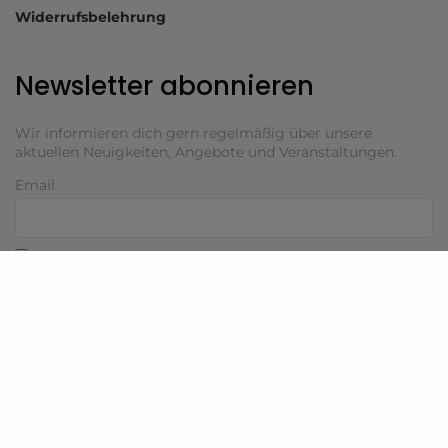
Widerrufsbelehrung
Newsletter abonnieren
Wir informieren dich gern regelmäßig über unsere
aktuellen Neuigkeiten, Angebote und Veranstaltungen.
Email
Indem Du fortfährst, akzeptierst Du unsere
Datenschutzerklärung.
© 2025 AKJS