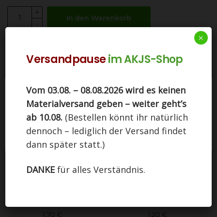
In den Warenkorb
×
Artikelnummer:
P-Sack_G03
Versandpause
im AKJS-Shop
Kategorie:
Zeltlager-Zubehör
Vom 03.08. – 08.08.2026 wird es keinen
Ähnliche Produkte
Diese Seite nutzt Cookies. Indem Sie auf
Materialversand geben – weiter geht’s
"Einverstanden" klicken, stimmen Sie der Nutzung
zu.
ab 10.08.
(Bestellen könnt ihr natürlich
dennoch – lediglich der Versand findet
Einstellungen
EINVERSTANDEN
dann später statt.)
DANKE
für alles Verständnis.
Blechhering 30 cm
Erdnagel 22 cm
1,70
€
1,20
€