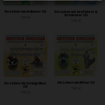
Ein Leben als Indianer CD
Ein Leben als Seefahrer &
Entdecker CD
7,90
€
7,90
€
In den Warenkorb
In den Warenkorb
Ein Leben als Ritter CD
Ein Leben als Goldgräber
CD
7,90
€
7,90
€
In den Warenkorb
In den Warenkorb