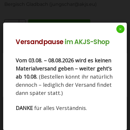
Bergisch Gladbach (jungschar@akjs.eu)
In den Warenkorb
×
Versandpause
im AKJS-Shop
Artikelnummer:
72005-2
Kategorie:
Spiele
Vom 03.08. – 08.08.2026 wird es keinen
Ähnliche Produkte
Diese Seite nutzt Cookies. Indem Sie auf
Materialversand geben – weiter geht’s
"Einverstanden" klicken, stimmen Sie der Nutzung
zu.
ab 10.08.
(Bestellen könnt ihr natürlich
dennoch – lediglich der Versand findet
Einstellungen
EINVERSTANDEN
dann später statt.)
DANKE
für alles Verständnis.